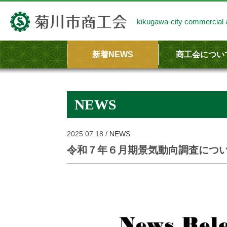
kikugawa-city commercial a
新着NEWS
商工会につい
商工会のあらま
商工会の事業内
NEWS
2025.07.18 /
NEWS
令和７年６月期景気動向調査につ