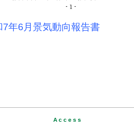
7年6月景気動向報告書
A c c e s s