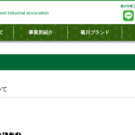
菊川市商工
nd industrial association
て
事業所紹介
菊川ブランド
し
容
いて