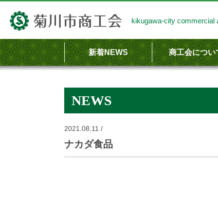
kikugawa-city commercial a
新着NEWS
商工会につい
商工会のあらま
商工会の事業内
NEWS
2021.08.11 /
ナカダ食品