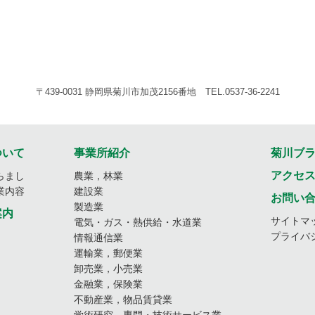
〒439-0031 静岡県菊川市加茂2156番地 TEL.0537-36-2241
ついて
事業所紹介
菊川ブ
アクセ
らまし
農業，林業
業内容
建設業
お問い
製造業
案内
サイトマ
電気・ガス・熱供給・水道業
プライバ
情報通信業
運輸業，郵便業
卸売業，小売業
金融業，保険業
不動産業，物品賃貸業