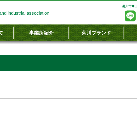
菊川市商工
nd industrial association
て
事業所紹介
菊川ブランド
し
容