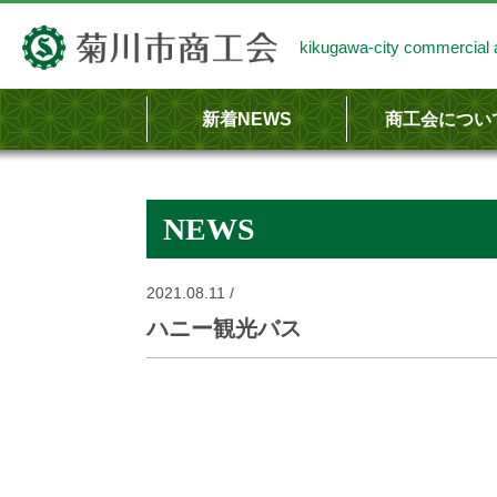
kikugawa-city commercial a
新着NEWS
商工会につい
商工会のあらま
商工会の事業内
NEWS
2021.08.11 /
ハニー観光バス