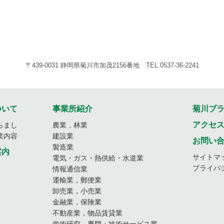
〒439-0031 静岡県菊川市加茂2156番地 TEL.0537-36-2241
ついて
事業所紹介
菊川ブ
アクセ
らまし
農業，林業
業内容
建設業
お問い
製造業
案内
サイトマ
電気・ガス・熱供給・水道業
プライバ
情報通信業
運輸業，郵便業
卸売業，小売業
金融業，保険業
不動産業，物品賃貸業