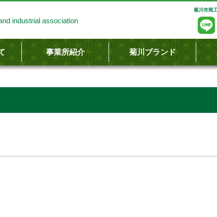
菊川市商工
nd industrial association
て
事業所紹介
菊川ブランド
し
容