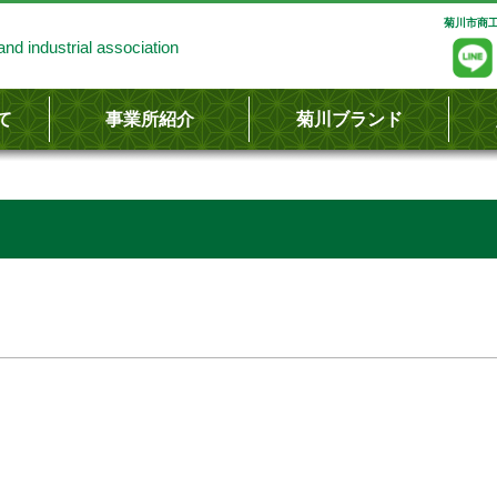
菊川市商工
nd industrial association
て
事業所紹介
菊川ブランド
し
容