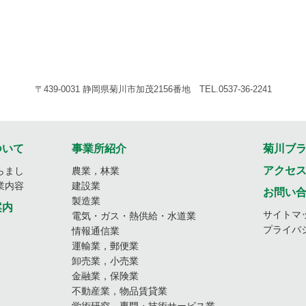
〒439-0031 静岡県菊川市加茂2156番地 TEL.0537-36-2241
ついて
事業所紹介
菊川ブ
アクセ
らまし
農業，林業
業内容
建設業
お問い
製造業
案内
サイトマ
電気・ガス・熱供給・水道業
プライバ
情報通信業
運輸業，郵便業
卸売業，小売業
金融業，保険業
不動産業，物品賃貸業