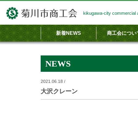
kikugawa-city commercial a
新着NEWS
商工会につい
商工会のあらま
商工会の事業内
NEWS
2021.06.18 /
大沢クレーン