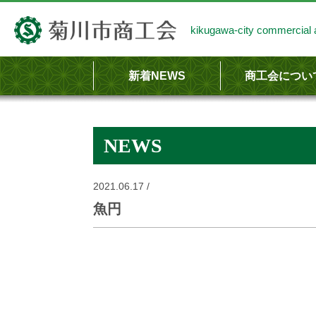
kikugawa-city commercial a
新着NEWS
商工会につい
商工会のあらま
商工会の事業内
NEWS
2021.06.17 /
魚円