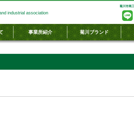
菊川市商工
nd industrial association
て
事業所紹介
菊川ブランド
し
容