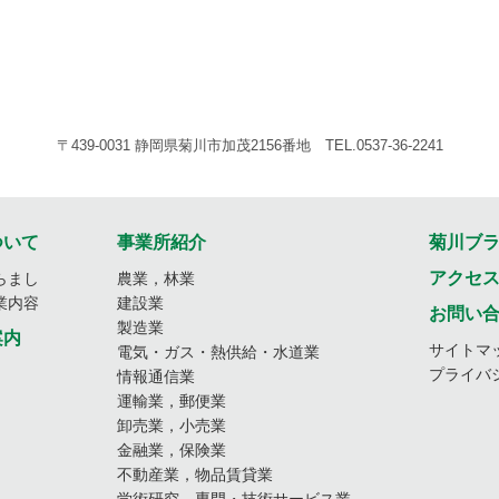
〒439-0031 静岡県菊川市加茂2156番地 TEL.0537-36-2241
ついて
事業所紹介
菊川ブ
アクセ
らまし
農業，林業
業内容
建設業
お問い
製造業
案内
サイトマ
電気・ガス・熱供給・水道業
プライバ
情報通信業
運輸業，郵便業
卸売業，小売業
金融業，保険業
不動産業，物品賃貸業