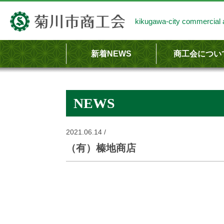
kikugawa-city commercial a
新着NEWS
商工会につい
商工会のあらま
商工会の事業内
NEWS
2021.06.14 /
（有）榛地商店