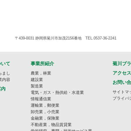
〒439-0031 静岡県菊川市加茂2156番地 TEL.0537-36-2241
ついて
事業所紹介
菊川ブ
アクセ
らまし
農業，林業
業内容
建設業
お問い
製造業
案内
サイトマ
電気・ガス・熱供給・水道業
プライバ
情報通信業
運輸業，郵便業
卸売業，小売業
金融業，保険業
不動産業，物品賃貸業